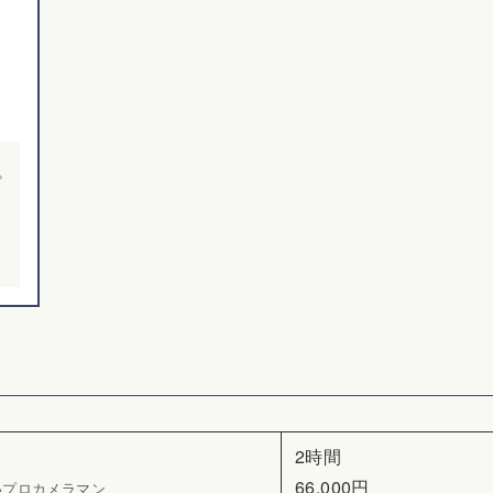
プ
も
2時間
66,000円
いプロカメラマン